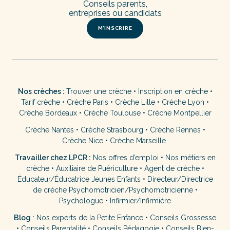
Conseils parents,
entreprises ou candidats
M’INSCRIRE
Nos crèches :
Trouver une crèche
•
Inscription en crèche
•
Tarif crèche
•
Crèche Paris
•
Crèche Lille
•
Crèche Lyon
•
Crèche Bordeaux
•
Crèche Toulouse
•
Crèche Montpellier
Crèche Nantes
•
Crèche Strasbourg
•
Crèche Rennes
•
Crèche Nice
•
Crèche Marseille
Travailler chez LPCR :
Nos offres d’emploi
•
Nos métiers en
crèche
•
Auxiliaire de Puériculture
•
Agent de crèche
•
Éducateur/Éducatrice Jeunes Enfants
•
Directeur/Directrice
de crèche
Psychomotricien/Psychomotricienne
•
Psychologue
•
Infirmier/Infirmière
Blog
:
Nos experts de la Petite Enfance
•
Conseils Grossesse
•
Conseils Parentalité
•
Conseils Pédagogie
•
Conseils Bien-