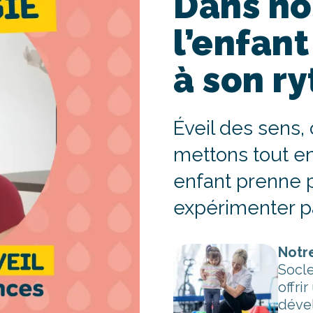
Dans no
l’enfant
à son r
Éveil des sens,
mettons tout 
enfant prenne pl
expérimenter p
e nos crèches
Notr
olue dans un espace pensé
Socle
igences qualitatives et
offri
déve