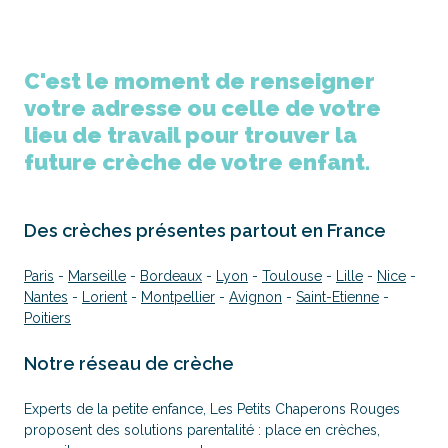
C'est le moment de renseigner
votre adresse ou celle de votre
lieu de travail pour trouver la
future crèche de votre enfant.
Des crèches présentes partout en France
Paris
-
Marseille
-
Bordeaux
-
Lyon
-
Toulouse
-
Lille
-
Nice
-
Nantes
-
Lorient
-
Montpellier
-
Avignon
-
Saint-Etienne
-
Poitiers
Notre réseau de crèche
Experts de la petite enfance, Les Petits Chaperons Rouges
proposent des solutions parentalité : place en crèches,