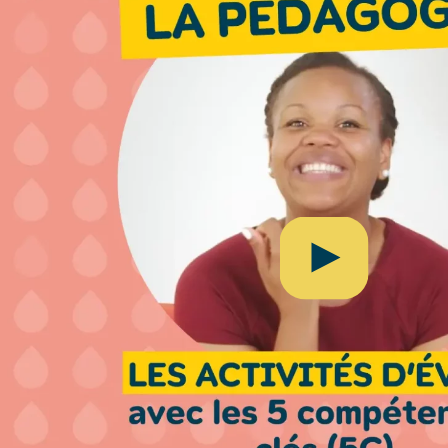
Visite 360 de l’une d
L’enfant accueilli év
pour lui, selon nos ex
pédagogiques.