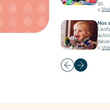
5c.
>
Voi
assionnés
est choisi pour ses
Nos 
sion du métier, un gage
L’enf
que enfant.
activ
déve
>
Voi