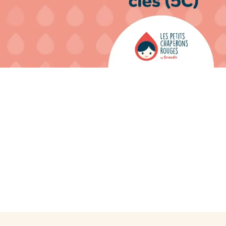
>
Voir plus
Nos professionnels p
Chaque professionnel 
compétences et sa pas
de bien-être pour cha
>
Voir plus