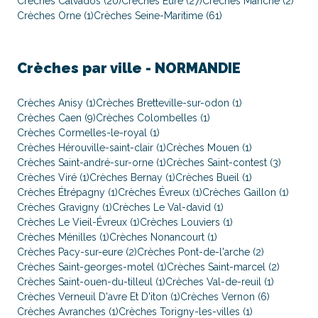
Crèches Calvados (20)
Crèches Eure (27)
Crèches Manche (2)
Crèches Orne (1)
Crèches Seine-Maritime (61)
Crèches par ville -
NORMANDIE
Crèches Anisy (1)
Crèches Bretteville-sur-odon (1)
Crèches Caen (9)
Crèches Colombelles (1)
Crèches Cormelles-le-royal (1)
Crèches Hérouville-saint-clair (1)
Crèches Mouen (1)
Crèches Saint-andré-sur-orne (1)
Crèches Saint-contest (3)
Crèches Viré (1)
Crèches Bernay (1)
Crèches Bueil (1)
Crèches Étrépagny (1)
Crèches Évreux (1)
Crèches Gaillon (1)
Crèches Gravigny (1)
Crèches Le Val-david (1)
Crèches Le Vieil-Évreux (1)
Crèches Louviers (1)
Crèches Ménilles (1)
Crèches Nonancourt (1)
Crèches Pacy-sur-eure (2)
Crèches Pont-de-l'arche (2)
Crèches Saint-georges-motel (1)
Crèches Saint-marcel (2)
Crèches Saint-ouen-du-tilleul (1)
Crèches Val-de-reuil (1)
Crèches Verneuil D'avre Et D'iton (1)
Crèches Vernon (6)
Crèches Avranches (1)
Crèches Torigny-les-villes (1)