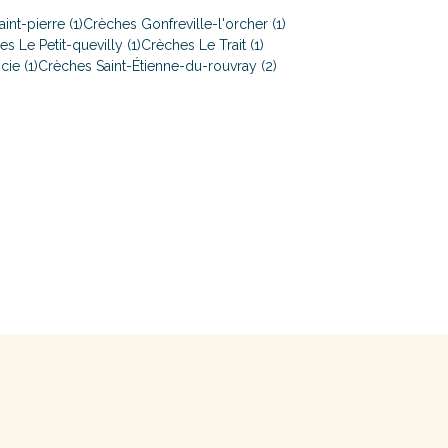
int-pierre (1)
Crèches Gonfreville-l'orcher (1)
s Le Petit-quevilly (1)
Crèches Le Trait (1)
ie (1)
Crèches Saint-Étienne-du-rouvray (2)