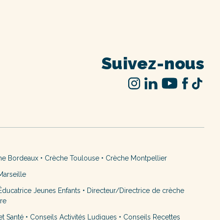
Suivez-nous
he Bordeaux
•
Crèche Toulouse
•
Crèche Montpellier
arseille
ducatrice Jeunes Enfants
•
Directeur/Directrice de crèche
ère
et Santé
•
Conseils Activités Ludiques
•
Conseils Recettes