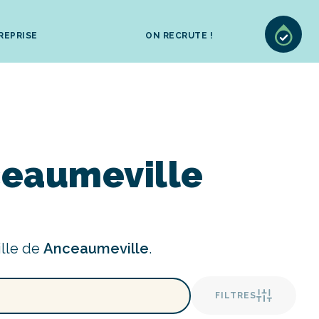
REPRISE
ON RECRUTE !
ceaumeville
ille de
Anceaumeville
.
FILTRES