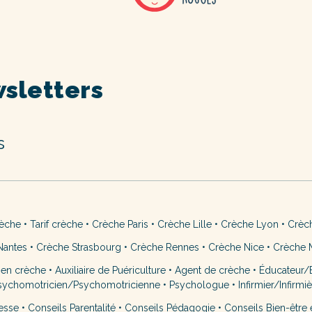
sletters
s
rèche
•
Tarif crèche
•
Crèche Paris
•
Crèche Lille
•
Crèche Lyon
•
Crèc
Nantes
•
Crèche Strasbourg
•
Crèche Rennes
•
Crèche Nice
•
Crèche M
 en crèche
•
Auxiliaire de Puériculture
•
Agent de crèche
•
Éducateur/É
sychomotricien/Psychomotricienne
•
Psychologue
•
Infirmier/Infirmi
esse
•
Conseils Parentalité
•
Conseils Pédagogie
•
Conseils Bien-être 