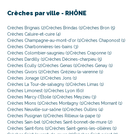
Crèches par ville -
RHÔNE
Crèches Brignais (2)
Crèches Brindas (1)
Crèches Bron (5)
Crèches Caluire-et-cuire (4)
Crèches Champagne-au-mont-d'or (1)
Crèches Chaponost (1)
Crèches Charbonnières-les-bains (3)
Crèches Colombier-saugnieu (1)
Crèches Craponne (1)
Crèches Dardilly (1)
Crèches Décines-charpieu (5)
Crèches Écully (2)
Crèches Genas (1)
Crèches Genay (1)
Crèches Givors (2)
Crèches Grézieu-la-varenne (1)
Crèches Jonage (2)
Crèches Jons (1)
Crèches La Tour-de-salvagny (1)
Crèches Limas (1)
Crèches Limonest (1)
Crèches Lyon (60)
Crèches Marcy-l'Étoile (1)
Crèches Meyzieu (3)
Crèches Mions (1)
Crèches Montagny (1)
Crèches Mornant (1)
Crèches Neuville-sur-saône (1)
Crèches Oullins (4)
Crèches Pusignan (1)
Crèches Rillieux-la-pape (1)
Crèches Sain-bel (1)
Crèches Saint-bonnet-de-mure (2)
Crèches Saint-fons (1)
Crèches Saint-genis-les-ollières (1)