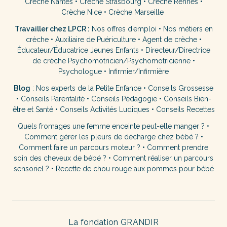
Crèche Nantes
•
Crèche Strasbourg
•
Crèche Rennes
•
Crèche Nice
•
Crèche Marseille
Travailler chez LPCR :
Nos offres d’emploi
•
Nos métiers en
crèche
•
Auxiliaire de Puériculture
•
Agent de crèche
•
Éducateur/Éducatrice Jeunes Enfants
•
Directeur/Directrice
de crèche
Psychomotricien/Psychomotricienne
•
Psychologue
•
Infirmier/Infirmière
Blog
:
Nos experts de la Petite Enfance
•
Conseils Grossesse
•
Conseils Parentalité
•
Conseils Pédagogie
•
Conseils Bien-
être et Santé
•
Conseils Activités Ludiques
•
Conseils Recettes
Quels fromages une femme enceinte peut-elle manger ?
•
Comment gérer les pleurs de décharge chez bébé ?
•
Comment faire un parcours moteur ?
•
Comment prendre
soin des cheveux de bébé ?
•
Comment réaliser un parcours
sensoriel ?
•
Recette de chou rouge aux pommes pour bébé
La fondation GRANDIR