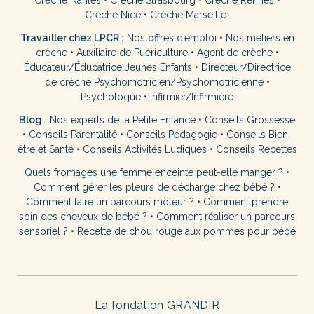
Crèche Nantes
•
Crèche Strasbourg
•
Crèche Rennes
•
Crèche Nice
•
Crèche Marseille
Travailler chez LPCR :
Nos offres d’emploi
•
Nos métiers en
crèche
•
Auxiliaire de Puériculture
•
Agent de crèche
•
Éducateur/Éducatrice Jeunes Enfants
•
Directeur/Directrice
de crèche
Psychomotricien/Psychomotricienne
•
Psychologue
•
Infirmier/Infirmière
Blog
:
Nos experts de la Petite Enfance
•
Conseils Grossesse
•
Conseils Parentalité
•
Conseils Pédagogie
•
Conseils Bien-
être et Santé
•
Conseils Activités Ludiques
•
Conseils Recettes
Quels fromages une femme enceinte peut-elle manger ?
•
Comment gérer les pleurs de décharge chez bébé ?
•
Comment faire un parcours moteur ?
•
Comment prendre
soin des cheveux de bébé ?
•
Comment réaliser un parcours
sensoriel ?
•
Recette de chou rouge aux pommes pour bébé
La fondation GRANDIR