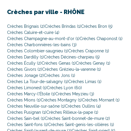
Crèches par ville -
RHÔNE
Crèches Brignais (2)
Crèches Brindas (1)
Crèches Bron (5)
Crèches Caluire-et-cuire (4)
Crèches Champagne-au-mont-d'or (1)
Crèches Chaponost (1)
Crèches Charbonnières-les-bains (3)
Crèches Colombier-saugnieu (1)
Crèches Craponne (1)
Crèches Dardilly (1)
Crèches Décines-charpieu (5)
Crèches Écully (2)
Crèches Genas (1)
Crèches Genay (1)
Crèches Givors (2)
Crèches Grézieu-la-varenne (1)
Crèches Jonage (2)
Crèches Jons (1)
Crèches La Tour-de-salvagny (1)
Crèches Limas (1)
Crèches Limonest (1)
Crèches Lyon (60)
Crèches Marcy-l'Étoile (1)
Crèches Meyzieu (3)
Crèches Mions (1)
Crèches Montagny (1)
Crèches Mornant (1)
Crèches Neuville-sur-saône (1)
Crèches Oullins (4)
Crèches Pusignan (1)
Crèches Rillieux-la-pape (1)
Crèches Sain-bel (1)
Crèches Saint-bonnet-de-mure (2)
Crèches Saint-fons (1)
Crèches Saint-genis-les-ollières (1)
Crèches Saint-laurent-de-mure (2)
Crèches Saint-priest (5)