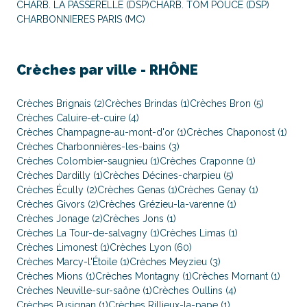
CHARB. LA PASSERELLE (DSP)
CHARB. TOM POUCE (DSP)
CHARBONNIERES PARIS (MC)
Crèches par ville -
RHÔNE
Crèches Brignais (2)
Crèches Brindas (1)
Crèches Bron (5)
Crèches Caluire-et-cuire (4)
Crèches Champagne-au-mont-d'or (1)
Crèches Chaponost (1)
Crèches Charbonnières-les-bains (3)
Crèches Colombier-saugnieu (1)
Crèches Craponne (1)
Crèches Dardilly (1)
Crèches Décines-charpieu (5)
Crèches Écully (2)
Crèches Genas (1)
Crèches Genay (1)
Crèches Givors (2)
Crèches Grézieu-la-varenne (1)
Crèches Jonage (2)
Crèches Jons (1)
Crèches La Tour-de-salvagny (1)
Crèches Limas (1)
Crèches Limonest (1)
Crèches Lyon (60)
Crèches Marcy-l'Étoile (1)
Crèches Meyzieu (3)
Crèches Mions (1)
Crèches Montagny (1)
Crèches Mornant (1)
Crèches Neuville-sur-saône (1)
Crèches Oullins (4)
Crèches Pusignan (1)
Crèches Rillieux-la-pape (1)