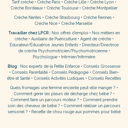
Tarif crèche
•
Crèche Paris
•
Crèche Lille
•
Crèche Lyon
•
Crèche Bordeaux
•
Crèche Toulouse
•
Crèche Montpellier
Crèche Nantes
•
Crèche Strasbourg
•
Crèche Rennes
•
Crèche Nice
•
Crèche Marseille
Travailler chez LPCR :
Nos offres d’emploi
•
Nos métiers en
crèche
•
Auxiliaire de Puériculture
•
Agent de crèche
•
Éducateur/Éducatrice Jeunes Enfants
•
Directeur/Directrice
de crèche
Psychomotricien/Psychomotricienne
•
Psychologue
•
Infirmier/Infirmière
Blog
:
Nos experts de la Petite Enfance
•
Conseils Grossesse
•
Conseils Parentalité
•
Conseils Pédagogie
•
Conseils Bien-
être et Santé
•
Conseils Activités Ludiques
•
Conseils Recettes
Quels fromages une femme enceinte peut-elle manger ?
•
Comment gérer les pleurs de décharge chez bébé ?
•
Comment faire un parcours moteur ?
•
Comment prendre
soin des cheveux de bébé ?
•
Comment réaliser un parcours
sensoriel ?
•
Recette de chou rouge aux pommes pour bébé