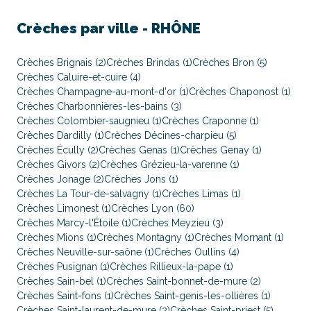
Crèches par ville -
RHÔNE
Crèches Brignais (2)
Crèches Brindas (1)
Crèches Bron (5)
Crèches Caluire-et-cuire (4)
Crèches Champagne-au-mont-d'or (1)
Crèches Chaponost (1)
Crèches Charbonnières-les-bains (3)
Crèches Colombier-saugnieu (1)
Crèches Craponne (1)
Crèches Dardilly (1)
Crèches Décines-charpieu (5)
Crèches Écully (2)
Crèches Genas (1)
Crèches Genay (1)
Crèches Givors (2)
Crèches Grézieu-la-varenne (1)
Crèches Jonage (2)
Crèches Jons (1)
Crèches La Tour-de-salvagny (1)
Crèches Limas (1)
Crèches Limonest (1)
Crèches Lyon (60)
Crèches Marcy-l'Étoile (1)
Crèches Meyzieu (3)
Crèches Mions (1)
Crèches Montagny (1)
Crèches Mornant (1)
Crèches Neuville-sur-saône (1)
Crèches Oullins (4)
Crèches Pusignan (1)
Crèches Rillieux-la-pape (1)
Crèches Sain-bel (1)
Crèches Saint-bonnet-de-mure (2)
Crèches Saint-fons (1)
Crèches Saint-genis-les-ollières (1)
Crèches Saint-laurent-de-mure (2)
Crèches Saint-priest (5)