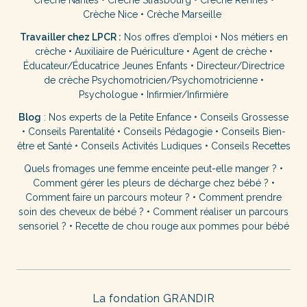
Crèche Nantes
•
Crèche Strasbourg
•
Crèche Rennes
•
Crèche Nice
•
Crèche Marseille
Travailler chez LPCR :
Nos offres d’emploi
•
Nos métiers en
crèche
•
Auxiliaire de Puériculture
•
Agent de crèche
•
Éducateur/Éducatrice Jeunes Enfants
•
Directeur/Directrice
de crèche
Psychomotricien/Psychomotricienne
•
Psychologue
•
Infirmier/Infirmière
Blog
:
Nos experts de la Petite Enfance
•
Conseils Grossesse
•
Conseils Parentalité
•
Conseils Pédagogie
•
Conseils Bien-
être et Santé
•
Conseils Activités Ludiques
•
Conseils Recettes
Quels fromages une femme enceinte peut-elle manger ?
•
Comment gérer les pleurs de décharge chez bébé ?
•
Comment faire un parcours moteur ?
•
Comment prendre
soin des cheveux de bébé ?
•
Comment réaliser un parcours
sensoriel ?
•
Recette de chou rouge aux pommes pour bébé
La fondation GRANDIR