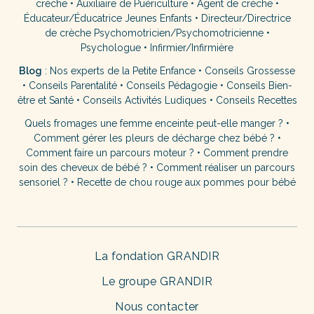
crèche
•
Auxiliaire de Puériculture
•
Agent de crèche
•
Éducateur/Éducatrice Jeunes Enfants
•
Directeur/Directrice
de crèche
Psychomotricien/Psychomotricienne
•
Psychologue
•
Infirmier/Infirmière
Blog
:
Nos experts de la Petite Enfance
•
Conseils Grossesse
•
Conseils Parentalité
•
Conseils Pédagogie
•
Conseils Bien-
être et Santé
•
Conseils Activités Ludiques
•
Conseils Recettes
Quels fromages une femme enceinte peut-elle manger ?
•
Comment gérer les pleurs de décharge chez bébé ?
•
Comment faire un parcours moteur ?
•
Comment prendre
soin des cheveux de bébé ?
•
Comment réaliser un parcours
sensoriel ?
•
Recette de chou rouge aux pommes pour bébé
La fondation GRANDIR
Le groupe GRANDIR
Nous contacter