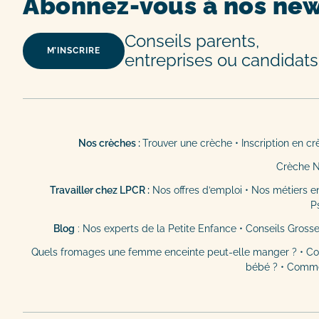
Abonnez-vous à nos new
Conseils parents,
M’INSCRIRE
entreprises ou candidats
Nos crèches :
Trouver une crèche
•
Inscription en c
Crèche 
Travailler chez LPCR :
Nos offres d’emploi
•
Nos métiers e
P
Blog
:
Nos experts de la Petite Enfance
•
Conseils Gross
Quels fromages une femme enceinte peut-elle manger ?
•
Co
bébé ?
•
Commen