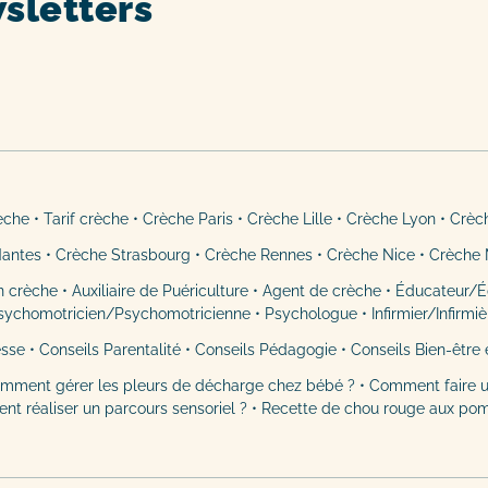
sletters
rèche
•
Tarif crèche
•
Crèche Paris
•
Crèche Lille
•
Crèche Lyon
•
Crèc
Nantes
•
Crèche Strasbourg
•
Crèche Rennes
•
Crèche Nice
•
Crèche 
n crèche
•
Auxiliaire de Puériculture
•
Agent de crèche
•
Éducateur/É
sychomotricien/Psychomotricienne
•
Psychologue
•
Infirmier/Infirmi
esse
•
Conseils Parentalité
•
Conseils Pédagogie
•
Conseils Bien-être 
mment gérer les pleurs de décharge chez bébé ?
•
Comment faire u
t réaliser un parcours sensoriel ?
•
Recette de chou rouge aux po