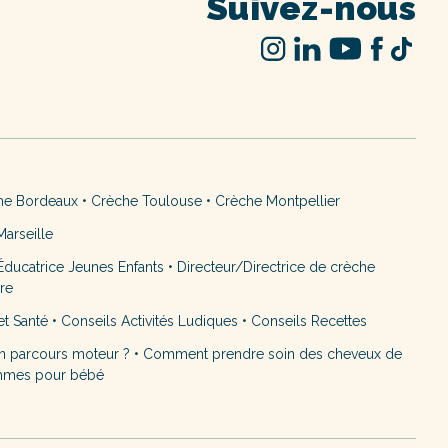
Suivez-nous
he Bordeaux
•
Crèche Toulouse
•
Crèche Montpellier
arseille
ducatrice Jeunes Enfants
•
Directeur/Directrice de crèche
ère
et Santé
•
Conseils Activités Ludiques
•
Conseils Recettes
n parcours moteur ?
•
Comment prendre soin des cheveux de
mmes pour bébé