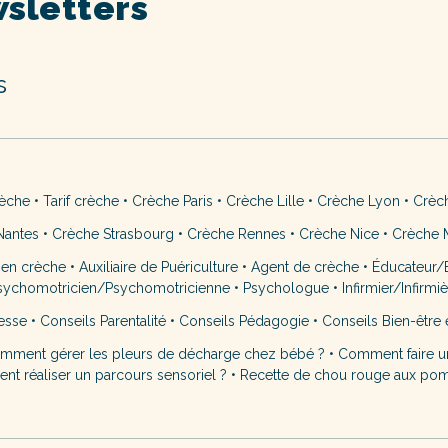
sletters
s
rèche
•
Tarif crèche
•
Crèche Paris
•
Crèche Lille
•
Crèche Lyon
•
Crèc
Nantes
•
Crèche Strasbourg
•
Crèche Rennes
•
Crèche Nice
•
Crèche M
 en crèche
•
Auxiliaire de Puériculture
•
Agent de crèche
•
Éducateur/É
sychomotricien/Psychomotricienne
•
Psychologue
•
Infirmier/Infirmi
esse
•
Conseils Parentalité
•
Conseils Pédagogie
•
Conseils Bien-être 
mment gérer les pleurs de décharge chez bébé ?
•
Comment faire u
t réaliser un parcours sensoriel ?
•
Recette de chou rouge aux po