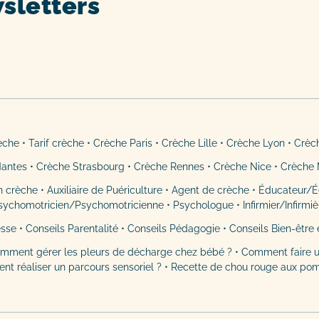
sletters
rèche
•
Tarif crèche
•
Crèche Paris
•
Crèche Lille
•
Crèche Lyon
•
Crèc
Nantes
•
Crèche Strasbourg
•
Crèche Rennes
•
Crèche Nice
•
Crèche 
n crèche
•
Auxiliaire de Puériculture
•
Agent de crèche
•
Éducateur/É
sychomotricien/Psychomotricienne
•
Psychologue
•
Infirmier/Infirmi
esse
•
Conseils Parentalité
•
Conseils Pédagogie
•
Conseils Bien-être 
mment gérer les pleurs de décharge chez bébé ?
•
Comment faire u
t réaliser un parcours sensoriel ?
•
Recette de chou rouge aux po