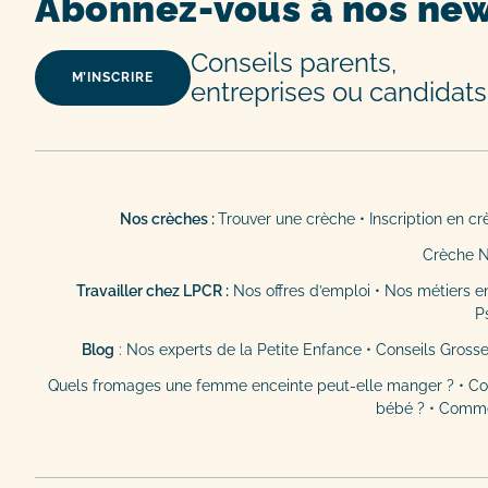
Abonnez-vous à nos new
Conseils parents,
M’INSCRIRE
entreprises ou candidats
Nos crèches :
Trouver une crèche
•
Inscription en c
Crèche 
Travailler chez LPCR :
Nos offres d’emploi
•
Nos métiers e
P
Blog
:
Nos experts de la Petite Enfance
•
Conseils Gross
Quels fromages une femme enceinte peut-elle manger ?
•
Co
bébé ?
•
Commen