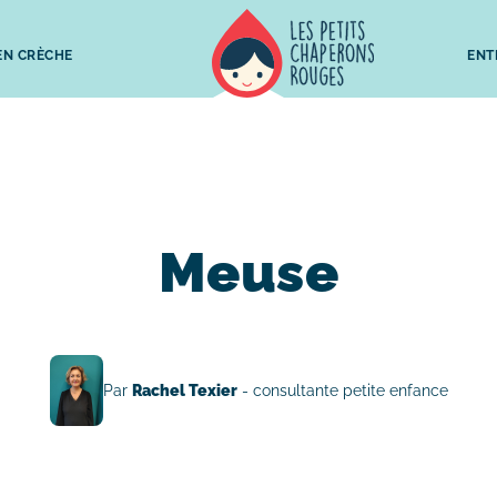
 EN CRÈCHE
ENT
Meuse
Par
Rachel Texier
- consultante petite enfance