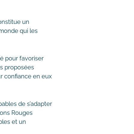
onstitue un
 monde qui les
é pour favoriser
tés proposées
ur confiance en eux
pables de s’adapter
erons Rouges
bles et un