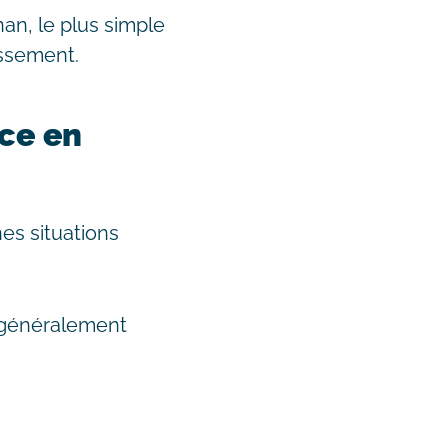
an, le plus simple
issement.
ce en
es situations
nt généralement