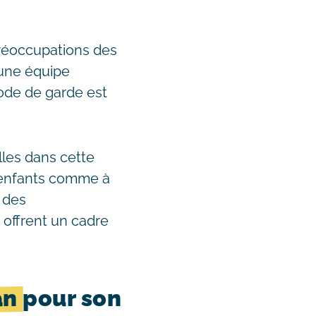
réoccupations des
’une équipe
mode de garde est
les dans cette
 enfants comme à
 des
 offrent un cadre
an
pour son