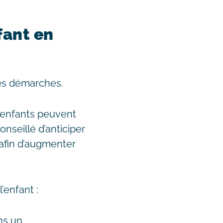
fant en
es démarches.
es enfants peuvent
onseillé d’anticiper
 afin d’augmenter
’enfant :
ns un