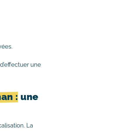
vées.
d’effectuer une
nan
: une
alisation. La