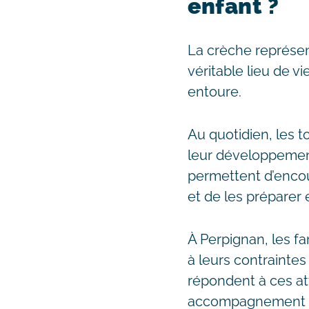
enfant ?
La crèche représen
véritable lieu de 
entoure.
Au quotidien, les 
leur développement
permettent d’encou
et de les préparer 
À Perpignan, les f
à leurs contrainte
répondent à ces att
accompagnement p