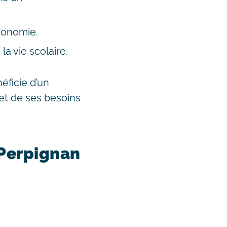
utonomie.
a vie scolaire.
ficie d’un
t de ses besoins
 Perpignan