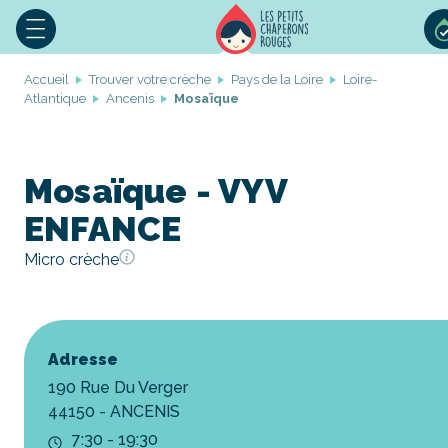
Accueil
Trouver votre crèche
Pays de la Loire
Loire-
Atlantique
Ancenis
Mosaïque
Mosaïque - VYV
ENFANCE
Micro crèche
Adresse
190 Rue Du Verger
44150 - ANCENIS
7:30 - 19:30