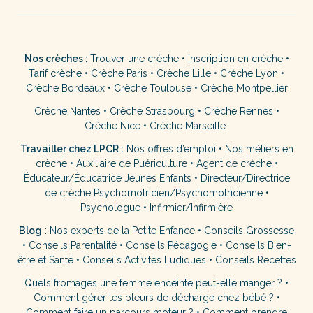
Nos crèches :
Trouver une crèche
•
Inscription en crèche
•
Tarif crèche
•
Crèche Paris
•
Crèche Lille
•
Crèche Lyon
•
Crèche Bordeaux
•
Crèche Toulouse
•
Crèche Montpellier
Crèche Nantes
•
Crèche Strasbourg
•
Crèche Rennes
•
Crèche Nice
•
Crèche Marseille
Travailler chez LPCR :
Nos offres d’emploi
•
Nos métiers en
crèche
•
Auxiliaire de Puériculture
•
Agent de crèche
•
Éducateur/Éducatrice Jeunes Enfants
•
Directeur/Directrice
de crèche
Psychomotricien/Psychomotricienne
•
Psychologue
•
Infirmier/Infirmière
Blog
:
Nos experts de la Petite Enfance
•
Conseils Grossesse
•
Conseils Parentalité
•
Conseils Pédagogie
•
Conseils Bien-
être et Santé
•
Conseils Activités Ludiques
•
Conseils Recettes
Quels fromages une femme enceinte peut-elle manger ?
•
Comment gérer les pleurs de décharge chez bébé ?
•
Comment faire un parcours moteur ?
•
Comment prendre