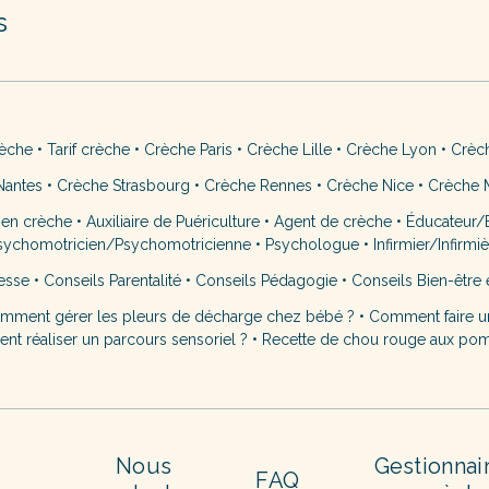
s
rèche
•
Tarif crèche
•
Crèche Paris
•
Crèche Lille
•
Crèche Lyon
•
Crèc
Nantes
•
Crèche Strasbourg
•
Crèche Rennes
•
Crèche Nice
•
Crèche M
 en crèche
•
Auxiliaire de Puériculture
•
Agent de crèche
•
Éducateur/É
sychomotricien/Psychomotricienne
•
Psychologue
•
Infirmier/Infirmi
esse
•
Conseils Parentalité
•
Conseils Pédagogie
•
Conseils Bien-être 
mment gérer les pleurs de décharge chez bébé ?
•
Comment faire u
t réaliser un parcours sensoriel ?
•
Recette de chou rouge aux po
Nous
Gestionnai
FAQ