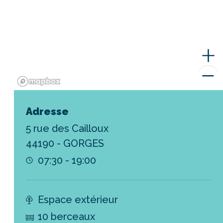
Adresse
5 rue des Cailloux
44190 - GORGES
07:30 - 19:00
Espace extérieur
10 berceaux