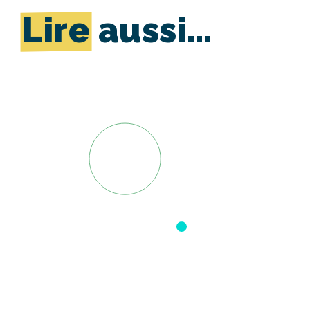
Lire
aussi…