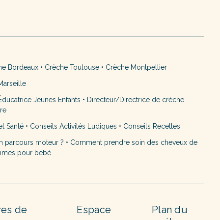
he Bordeaux
•
Crèche Toulouse
•
Crèche Montpellier
arseille
ducatrice Jeunes Enfants
•
Directeur/Directrice de crèche
ère
et Santé
•
Conseils Activités Ludiques
•
Conseils Recettes
n parcours moteur ?
•
Comment prendre soin des cheveux de
mmes pour bébé
res de
Espace
Plan du