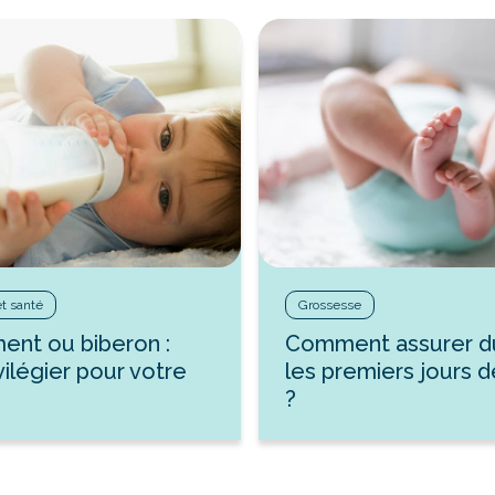
et santé
Grossesse
ment ou biberon :
Comment assurer d
vilégier pour votre
les premiers jours 
?