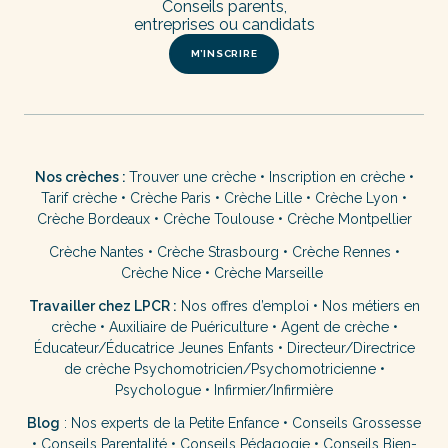
Conseils parents,
entreprises ou candidats
M’INSCRIRE
Nos crèches :
Trouver une crèche
•
Inscription en crèche
•
Tarif crèche
•
Crèche Paris
•
Crèche Lille
•
Crèche Lyon
•
Crèche Bordeaux
•
Crèche Toulouse
•
Crèche Montpellier
Crèche Nantes
•
Crèche Strasbourg
•
Crèche Rennes
•
Crèche Nice
•
Crèche Marseille
Travailler chez LPCR :
Nos offres d’emploi
•
Nos métiers en
crèche
•
Auxiliaire de Puériculture
•
Agent de crèche
•
Éducateur/Éducatrice Jeunes Enfants
•
Directeur/Directrice
de crèche
Psychomotricien/Psychomotricienne
•
Psychologue
•
Infirmier/Infirmière
Blog
:
Nos experts de la Petite Enfance
•
Conseils Grossesse
•
Conseils Parentalité
•
Conseils Pédagogie
•
Conseils Bien-