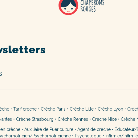
sletters
s
rèche
•
Tarif crèche
•
Crèche Paris
•
Crèche Lille
•
Crèche Lyon
•
Crèc
Nantes
•
Crèche Strasbourg
•
Crèche Rennes
•
Crèche Nice
•
Crèche M
 en crèche
•
Auxiliaire de Puériculture
•
Agent de crèche
•
Éducateur/É
sychomotricien/Psychomotricienne
•
Psychologue
•
Infirmier/Infirmi