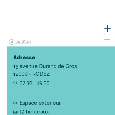
Adresse
15 avenue Durand de Gros
12000 - RODEZ
07:30 - 19:00
Espace extérieur
12 berceaux