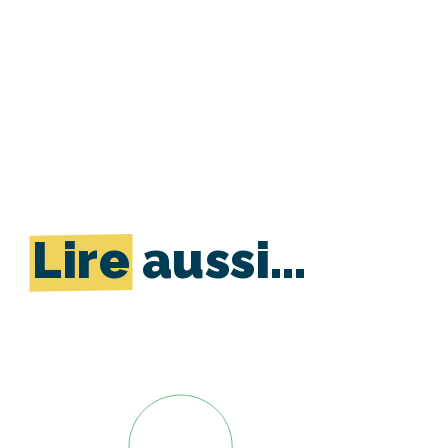
Lire
aussi…