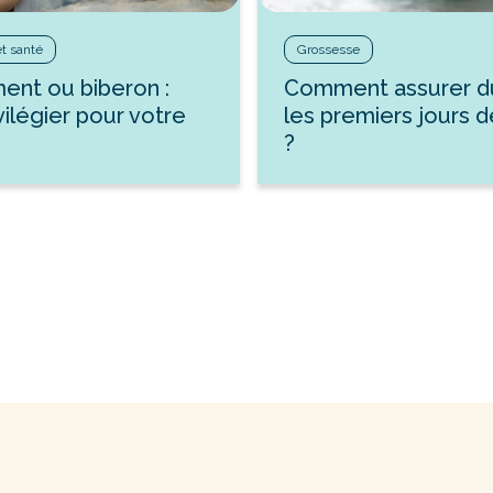
et santé
Grossesse
ment ou biberon :
Comment assurer d
vilégier pour votre
les premiers jours 
?