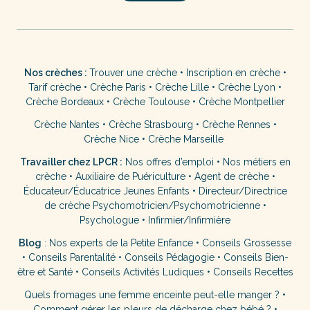
Nos crèches :
Trouver une crèche
•
Inscription en crèche
•
Tarif crèche
•
Crèche Paris
•
Crèche Lille
•
Crèche Lyon
•
Crèche Bordeaux
•
Crèche Toulouse
•
Crèche Montpellier
Crèche Nantes
•
Crèche Strasbourg
•
Crèche Rennes
•
Crèche Nice
•
Crèche Marseille
Travailler chez LPCR :
Nos offres d’emploi
•
Nos métiers en
crèche
•
Auxiliaire de Puériculture
•
Agent de crèche
•
Éducateur/Éducatrice Jeunes Enfants
•
Directeur/Directrice
de crèche
Psychomotricien/Psychomotricienne
•
Psychologue
•
Infirmier/Infirmière
Blog
:
Nos experts de la Petite Enfance
•
Conseils Grossesse
•
Conseils Parentalité
•
Conseils Pédagogie
•
Conseils Bien-
être et Santé
•
Conseils Activités Ludiques
•
Conseils Recettes
Quels fromages une femme enceinte peut-elle manger ?
•
Comment gérer les pleurs de décharge chez bébé ?
•