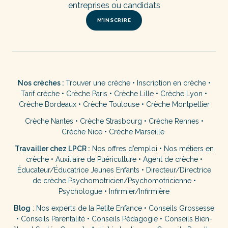
entreprises ou candidats
M’INSCRIRE
Nos crèches :
Trouver une crèche
•
Inscription en crèche
•
Tarif crèche
•
Crèche Paris
•
Crèche Lille
•
Crèche Lyon
•
Crèche Bordeaux
•
Crèche Toulouse
•
Crèche Montpellier
Crèche Nantes
•
Crèche Strasbourg
•
Crèche Rennes
•
Crèche Nice
•
Crèche Marseille
Travailler chez LPCR :
Nos offres d’emploi
•
Nos métiers en
crèche
•
Auxiliaire de Puériculture
•
Agent de crèche
•
Éducateur/Éducatrice Jeunes Enfants
•
Directeur/Directrice
de crèche
Psychomotricien/Psychomotricienne
•
Psychologue
•
Infirmier/Infirmière
Blog
:
Nos experts de la Petite Enfance
•
Conseils Grossesse
•
Conseils Parentalité
•
Conseils Pédagogie
•
Conseils Bien-