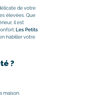
délicate de votre
ures élevées. Que
ieur, il est
onfort.
Les Petits
en habiller votre
té ?
la maison.