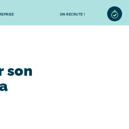
REPRISE
ON RECRUTE !
r son
la