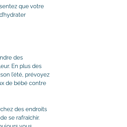
t sentez que votre
d’hydrater
endre des
leur. En plus des
son l’été, prévoyez
eux de bébé contre
rchez des endroits
 se rafraîchir.
toujours vous