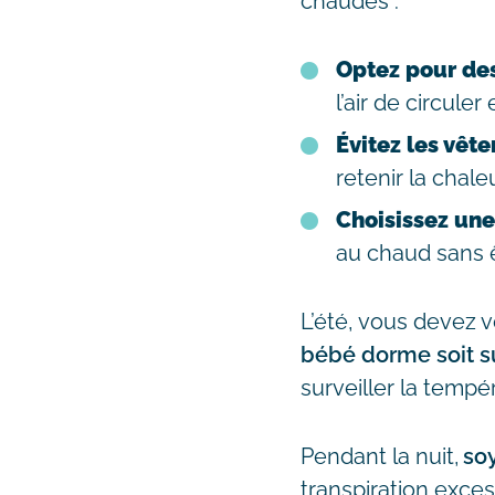
chaudes :
Optez pour des
l’air de circule
Évitez les vêt
retenir la chaleu
Choisissez une
au chaud sans 
L’été, vous devez v
bébé dorme soit s
surveiller la tempé
Pendant la nuit,
soy
transpiration exces