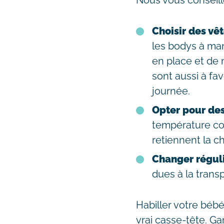
Nous vous conseill
Choisir des vê
les bodys à man
en place et de
sont aussi à fav
journée.
Opter pour des
température cor
retiennent la ch
Changer régul
dues à la transp
Habiller votre béb
vrai casse-tête. Ga