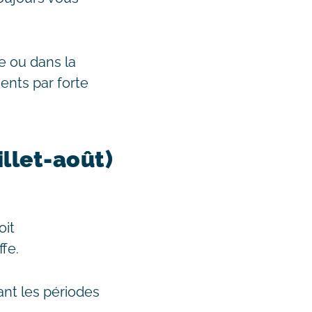
e ou dans la
ments par forte
uillet-août)
oit
fe.
nt les périodes