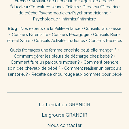
crèche
•
Auxiliaire de Puériculture
•
Agent de crèche
•
Éducateur/Éducatrice Jeunes Enfants
•
Directeur/Directrice
de crèche
Psychomotricien/Psychomotricienne
•
Psychologue
•
Infirmier/Infirmière
Blog
:
Nos experts de la Petite Enfance
•
Conseils Grossesse
•
Conseils Parentalité
•
Conseils Pédagogie
•
Conseils Bien-
être et Santé
•
Conseils Activités Ludiques
•
Conseils Recettes
Quels fromages une femme enceinte peut-elle manger ?
•
Comment gérer les pleurs de décharge chez bébé ?
•
Comment faire un parcours moteur ?
•
Comment prendre
soin des cheveux de bébé ?
•
Comment réaliser un parcours
sensoriel ?
•
Recette de chou rouge aux pommes pour bébé
La fondation GRANDIR
Le groupe GRANDIR
Nous contacter