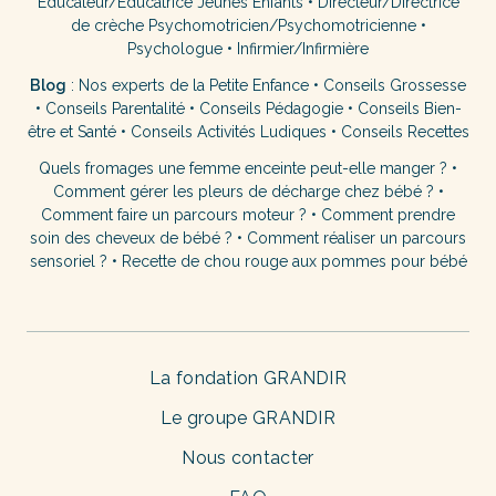
Éducateur/Éducatrice Jeunes Enfants
•
Directeur/Directrice
de crèche
Psychomotricien/Psychomotricienne
•
Psychologue
•
Infirmier/Infirmière
Blog
:
Nos experts de la Petite Enfance
•
Conseils Grossesse
•
Conseils Parentalité
•
Conseils Pédagogie
•
Conseils Bien-
être et Santé
•
Conseils Activités Ludiques
•
Conseils Recettes
Quels fromages une femme enceinte peut-elle manger ?
•
Comment gérer les pleurs de décharge chez bébé ?
•
Comment faire un parcours moteur ?
•
Comment prendre
soin des cheveux de bébé ?
•
Comment réaliser un parcours
sensoriel ?
•
Recette de chou rouge aux pommes pour bébé
La fondation GRANDIR
Le groupe GRANDIR
Nous contacter