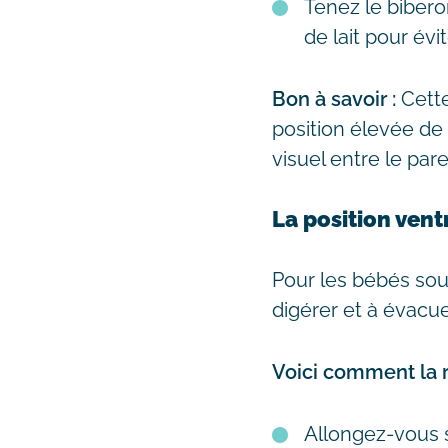
Tenez le biberon
de lait pour évite
Bon à savoir :
Cette
position élevée de 
visuel entre le paren
La position vent
Pour les bébés souf
digérer et à évacue
Voici comment la ré
Allongez-vous s