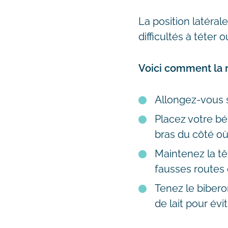
La position latéra
difficultés à téter
Voici comment la ré
Allongez-vous s
Placez votre béb
bras du côté o
Maintenez la tê
fausses routes et
Tenez le biberon
de lait pour évite