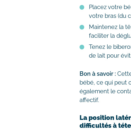
Placez votre bé
votre bras (du 
Maintenez la tê
faciliter la déglu
Tenez le biberon
de lait pour évite
Bon à savoir :
Cett
bébé, ce qui peut c
également le contac
affectif.
La position laté
difficultés à téte