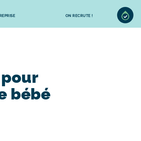
REPRISE
ON RECRUTE !
 pour
re bébé