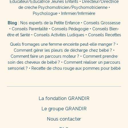
Éducateur/Éducatrice Jeunes Enfants
•
Directeur/Directrice
de crèche
Psychomotricien/Psychomotricienne
•
Psychologue
•
Infirmier/Infirmière
Blog
:
Nos experts de la Petite Enfance
•
Conseils Grossesse
•
Conseils Parentalité
•
Conseils Pédagogie
•
Conseils Bien-
être et Santé
•
Conseils Activités Ludiques
•
Conseils Recettes
Quels fromages une femme enceinte peut-elle manger ?
•
Comment gérer les pleurs de décharge chez bébé ?
•
Comment faire un parcours moteur ?
•
Comment prendre
soin des cheveux de bébé ?
•
Comment réaliser un parcours
sensoriel ?
•
Recette de chou rouge aux pommes pour bébé
La fondation GRANDIR
Le groupe GRANDIR
Nous contacter