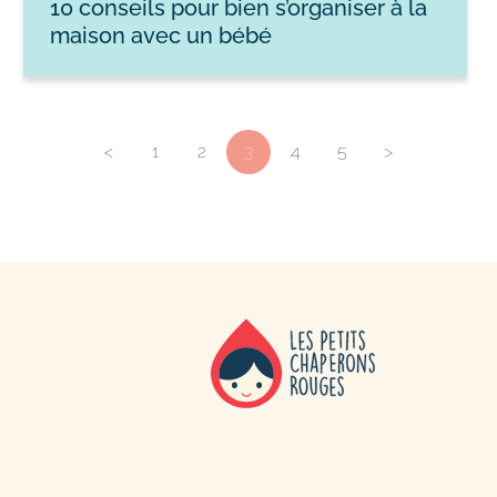
10 conseils pour bien s’organiser à la
maison avec un bébé
<
1
2
3
4
5
>