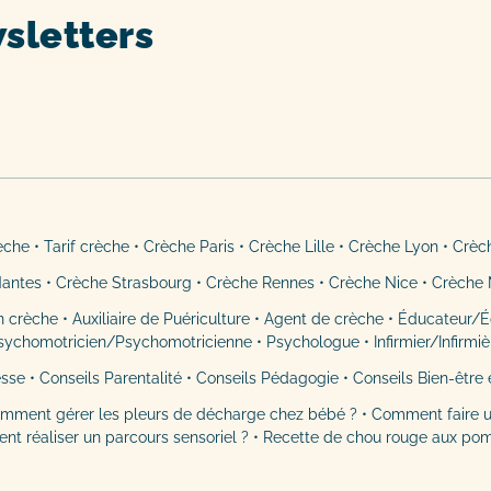
sletters
rèche
•
Tarif crèche
•
Crèche Paris
•
Crèche Lille
•
Crèche Lyon
•
Crèc
Nantes
•
Crèche Strasbourg
•
Crèche Rennes
•
Crèche Nice
•
Crèche 
n crèche
•
Auxiliaire de Puériculture
•
Agent de crèche
•
Éducateur/É
sychomotricien/Psychomotricienne
•
Psychologue
•
Infirmier/Infirmi
esse
•
Conseils Parentalité
•
Conseils Pédagogie
•
Conseils Bien-être 
mment gérer les pleurs de décharge chez bébé ?
•
Comment faire u
t réaliser un parcours sensoriel ?
•
Recette de chou rouge aux po