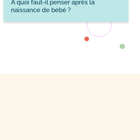
À quoi faut-il penser après la
naissance de bébé ?