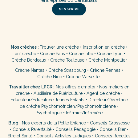
entreprises ou candidats
M’INSCRIRE
Nos crèches :
Trouver une crèche
•
Inscription en crèche
•
Tarif crèche
•
Crèche Paris
•
Crèche Lille
•
Crèche Lyon
•
Crèche Bordeaux
•
Crèche Toulouse
•
Crèche Montpellier
Crèche Nantes
•
Crèche Strasbourg
•
Crèche Rennes
•
Crèche Nice
•
Crèche Marseille
Travailler chez LPCR :
Nos offres d’emploi
•
Nos métiers en
crèche
•
Auxiliaire de Puériculture
•
Agent de crèche
•
Éducateur/Éducatrice Jeunes Enfants
•
Directeur/Directrice
de crèche
Psychomotricien/Psychomotricienne
•
Psychologue
•
Infirmier/Infirmière
Blog
:
Nos experts de la Petite Enfance
•
Conseils Grossesse
•
Conseils Parentalité
•
Conseils Pédagogie
•
Conseils Bien-
être et Santé
•
Conseils Activités Ludiques
•
Conseils Recettes