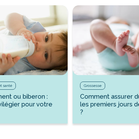
et santé
Grossesse
ment ou biberon :
Comment assurer d
vilégier pour votre
les premiers jours 
?