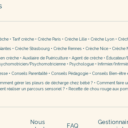
s
rèche
•
Tarif crèche
•
Crèche Paris
•
Crèche Lille
•
Crèche Lyon
•
Crèc
Nantes
•
Crèche Strasbourg
•
Crèche Rennes
•
Crèche Nice
•
Crèche M
 en crèche
•
Auxiliaire de Puériculture
•
Agent de crèche
•
Éducateur/É
sychomotricien/Psychomotricienne
•
Psychologue
•
Infirmier/Infirmi
esse
•
Conseils Parentalité
•
Conseils Pédagogie
•
Conseils Bien-être 
mment gérer les pleurs de décharge chez bébé ?
•
Comment faire u
t réaliser un parcours sensoriel ?
•
Recette de chou rouge aux po
Nous
Gestionnai
FAQ