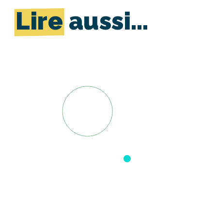
Lire
aussi…