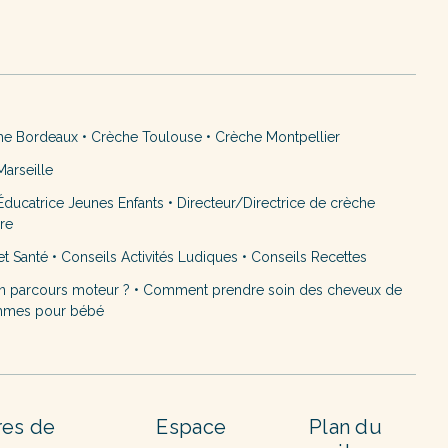
he Bordeaux
•
Crèche Toulouse
•
Crèche Montpellier
arseille
ducatrice Jeunes Enfants
•
Directeur/Directrice de crèche
ère
et Santé
•
Conseils Activités Ludiques
•
Conseils Recettes
n parcours moteur ?
•
Comment prendre soin des cheveux de
mmes pour bébé
res de
Espace
Plan du