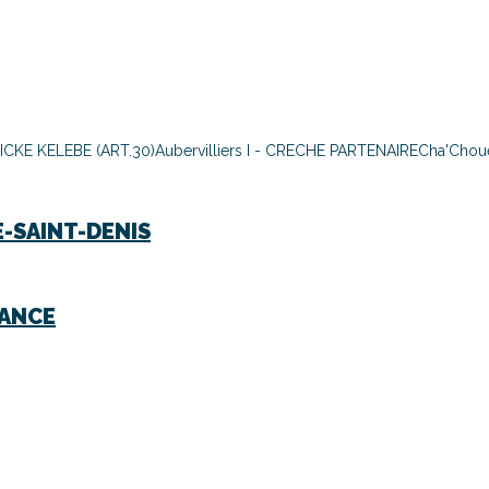
CKE KELEBE (ART.30)
Aubervilliers I - CRECHE PARTENAIRE
Cha'Chou
E-SAINT-DENIS
RANCE