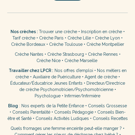
Nos crèches :
Trouver une crèche
•
Inscription en crèche
•
Tarif crèche
•
Crèche Paris
•
Crèche Lille
•
Crèche Lyon
•
Crèche Bordeaux
•
Crèche Toulouse
•
Crèche Montpellier
Crèche Nantes
•
Crèche Strasbourg
•
Crèche Rennes
•
Crèche Nice
•
Crèche Marseille
Travailler chez LPCR :
Nos offres d’emploi
•
Nos métiers en
crèche
•
Auxiliaire de Puériculture
•
Agent de crèche
•
Éducateur/Éducatrice Jeunes Enfants
•
Directeur/Directrice
de crèche
Psychomotricien/Psychomotricienne
•
Psychologue
•
Infirmier/Infirmière
Blog
:
Nos experts de la Petite Enfance
•
Conseils Grossesse
•
Conseils Parentalité
•
Conseils Pédagogie
•
Conseils Bien-
être et Santé
•
Conseils Activités Ludiques
•
Conseils Recettes
Quels fromages une femme enceinte peut-elle manger ?
•
Comment gérer les pleurs de décharge chez bébé ?
•