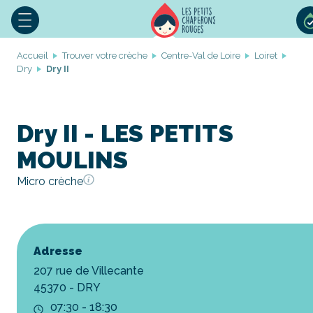
Accueil
Trouver votre crèche
Centre-Val de Loire
Loiret
Dry
Dry II
Dry II - LES PETITS
MOULINS
Micro crèche
Adresse
207 rue de Villecante
45370 - DRY
07:30 - 18:30