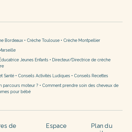
he Bordeaux
•
Crèche Toulouse
•
Crèche Montpellier
arseille
ducatrice Jeunes Enfants
•
Directeur/Directrice de crèche
ère
et Santé
•
Conseils Activités Ludiques
•
Conseils Recettes
n parcours moteur ?
•
Comment prendre soin des cheveux de
mmes pour bébé
res de
Espace
Plan du