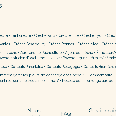
s
rèche
•
Tarif crèche
•
Crèche Paris
•
Crèche Lille
•
Crèche Lyon
•
Crèc
Nantes
•
Crèche Strasbourg
•
Crèche Rennes
•
Crèche Nice
•
Crèche M
 en crèche
•
Auxiliaire de Puériculture
•
Agent de crèche
•
Éducateur/É
sychomotricien/Psychomotricienne
•
Psychologue
•
Infirmier/Infirmi
esse
•
Conseils Parentalité
•
Conseils Pédagogie
•
Conseils Bien-être 
mment gérer les pleurs de décharge chez bébé ?
•
Comment faire u
t réaliser un parcours sensoriel ?
•
Recette de chou rouge aux po
Nous
Gestionnai
FAQ