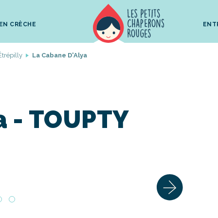
 EN CRÈCHE
ENT
Étrépilly
La Cabane D'Alya
a - TOUPTY