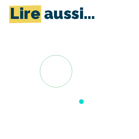
Lire
aussi…