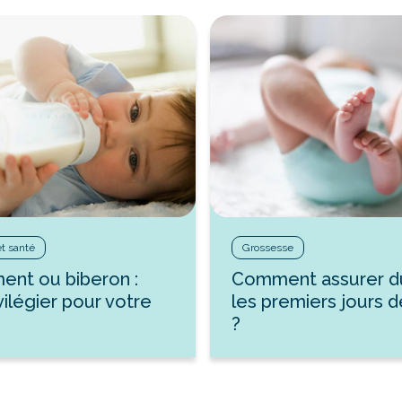
et santé
Grossesse
ment ou biberon :
Comment assurer d
vilégier pour votre
les premiers jours 
?