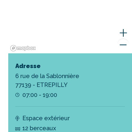
Adresse
6 rue de la Sablonnière
77139 - ETREPILLY
07:00 - 19:00
Espace extérieur
12 berceaux