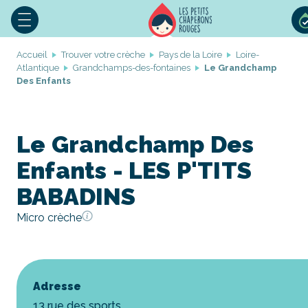
Accueil
Trouver votre crèche
Pays de la Loire
Loire-
Atlantique
Grandchamps-des-fontaines
Le Grandchamp
Des Enfants
Le Grandchamp Des
Enfants - LES P'TITS
BABADINS
Micro crèche
Adresse
13 rue des sports