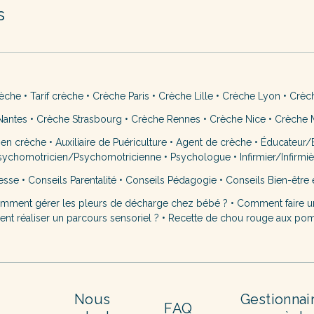
s
rèche
•
Tarif crèche
•
Crèche Paris
•
Crèche Lille
•
Crèche Lyon
•
Crèc
Nantes
•
Crèche Strasbourg
•
Crèche Rennes
•
Crèche Nice
•
Crèche M
 en crèche
•
Auxiliaire de Puériculture
•
Agent de crèche
•
Éducateur/É
sychomotricien/Psychomotricienne
•
Psychologue
•
Infirmier/Infirmi
esse
•
Conseils Parentalité
•
Conseils Pédagogie
•
Conseils Bien-être 
mment gérer les pleurs de décharge chez bébé ?
•
Comment faire u
t réaliser un parcours sensoriel ?
•
Recette de chou rouge aux po
Nous
Gestionnai
FAQ