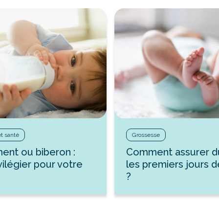
et santé
Grossesse
ment ou biberon :
Comment assurer d
vilégier pour votre
les premiers jours 
?