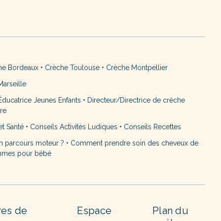
he Bordeaux
•
Crèche Toulouse
•
Crèche Montpellier
arseille
ducatrice Jeunes Enfants
•
Directeur/Directrice de crèche
ère
et Santé
•
Conseils Activités Ludiques
•
Conseils Recettes
n parcours moteur ?
•
Comment prendre soin des cheveux de
mmes pour bébé
res de
Espace
Plan du