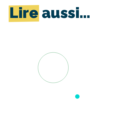
Lire
aussi…