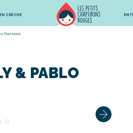
 EN CRÈCHE
ENT
es Oursons
ILY & PABLO