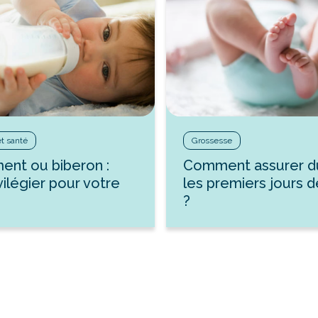
et santé
Grossesse
ment ou biberon :
Comment assurer d
vilégier pour votre
les premiers jours 
?