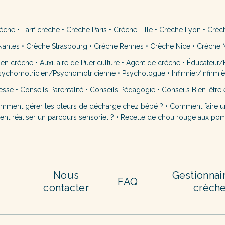
rèche
•
Tarif crèche
•
Crèche Paris
•
Crèche Lille
•
Crèche Lyon
•
Crèc
Nantes
•
Crèche Strasbourg
•
Crèche Rennes
•
Crèche Nice
•
Crèche M
 en crèche
•
Auxiliaire de Puériculture
•
Agent de crèche
•
Éducateur/É
sychomotricien/Psychomotricienne
•
Psychologue
•
Infirmier/Infirmi
esse
•
Conseils Parentalité
•
Conseils Pédagogie
•
Conseils Bien-être 
mment gérer les pleurs de décharge chez bébé ?
•
Comment faire u
t réaliser un parcours sensoriel ?
•
Recette de chou rouge aux po
Nous
Gestionnai
FAQ
contacter
crèch