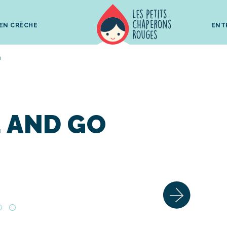
 EN CRÈCHE
ENT
n
E AND GO