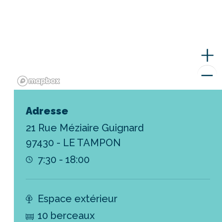
Adresse
21 Rue Méziaire Guignard
97430 - LE TAMPON
7:30 - 18:00
Espace extérieur
10 berceaux