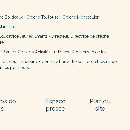
he Bordeaux
•
Crèche Toulouse
•
Crèche Montpellier
arseille
ducatrice Jeunes Enfants
•
Directeur/Directrice de crèche
ère
et Santé
•
Conseils Activités Ludiques
•
Conseils Recettes
n parcours moteur ?
•
Comment prendre soin des cheveux de
mmes pour bébé
res de
Espace
Plan du
es
presse
site