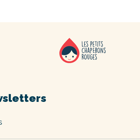
sletters
s