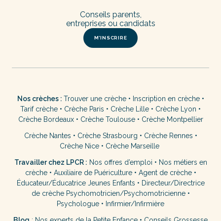
Conseils parents,
entreprises ou candidats
M’INSCRIRE
Nos crèches :
Trouver une crèche
•
Inscription en crèche
•
Tarif crèche
•
Crèche Paris
•
Crèche Lille
•
Crèche Lyon
•
Crèche Bordeaux
•
Crèche Toulouse
•
Crèche Montpellier
Crèche Nantes
•
Crèche Strasbourg
•
Crèche Rennes
•
Crèche Nice
•
Crèche Marseille
Travailler chez LPCR :
Nos offres d’emploi
•
Nos métiers en
crèche
•
Auxiliaire de Puériculture
•
Agent de crèche
•
Éducateur/Éducatrice Jeunes Enfants
•
Directeur/Directrice
de crèche
Psychomotricien/Psychomotricienne
•
Psychologue
•
Infirmier/Infirmière
Blog
:
Nos experts de la Petite Enfance
•
Conseils Grossesse