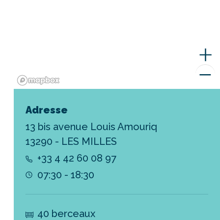
Adresse
13 bis avenue Louis Amouriq
13290 - LES MILLES
+33 4 42 60 08 97
07:30 - 18:30
40 berceaux