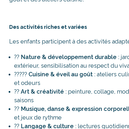
Des activités riches et variées
Les enfants participent à des activités adap
??
Nature & développement durable
: ja
extérieur, sensibilisation au respect du viv
?????
Cuisine & éveil au goût
: ateliers cu
et odeurs
??
Art & créativité
: peinture, collage, mod
saisons
??
Musique, danse & expression corporel
et jeux de rythme
??
Langage & culture
: lectures quotidien