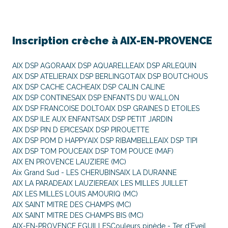
Inscription crèche à
AIX-EN-PROVENCE
AIX DSP AGORA
AIX DSP AQUARELLE
AIX DSP ARLEQUIN
AIX DSP ATELIER
AIX DSP BERLINGOT
AIX DSP BOUTCHOUS
AIX DSP CACHE CACHE
AIX DSP CALIN CALINE
AIX DSP CONTINES
AIX DSP ENFANTS DU WALLON
AIX DSP FRANCOISE DOLTO
AIX DSP GRAINES D ETOILES
AIX DSP ILE AUX ENFANTS
AIX DSP PETIT JARDIN
AIX DSP PIN D EPICES
AIX DSP PIROUETTE
AIX DSP POM D HAPPY
AIX DSP RIBAMBELLE
AIX DSP TIPI
AIX DSP TOM POUCE
AIX DSP TOM POUCE (MAF)
AIX EN PROVENCE LAUZIERE (MC)
Aix Grand Sud - LES CHERUBINS
AIX LA DURANNE
AIX LA PARADE
AIX LAUZIERE
AIX LES MILLES JUILLET
AIX LES MILLES LOUIS AMOURIQ (MC)
AIX SAINT MITRE DES CHAMPS (MC)
AIX SAINT MITRE DES CHAMPS BIS (MC)
AIX-EN-PROVENCE EGUILLES
Couleurs pinède - Ter d'Eveil