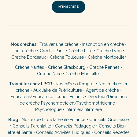
M’INSCRIRE
Nos crèches :
Trouver une crèche
•
Inscription en crèche
•
Tarif crèche
•
Crèche Paris
•
Crèche Lille
•
Crèche Lyon
•
Crèche Bordeaux
•
Crèche Toulouse
•
Crèche Montpellier
Crèche Nantes
•
Crèche Strasbourg
•
Crèche Rennes
•
Crèche Nice
•
Crèche Marseille
Travailler chez LPCR :
Nos offres d’emploi
•
Nos métiers en
crèche
•
Auxiliaire de Puériculture
•
Agent de crèche
•
Éducateur/Éducatrice Jeunes Enfants
•
Directeur/Directrice
de crèche
Psychomotricien/Psychomotricienne
•
Psychologue
•
Infirmier/Infirmière
Blog
:
Nos experts de la Petite Enfance
•
Conseils Grossesse
•
Conseils Parentalité
•
Conseils Pédagogie
•
Conseils Bien-
être et Santé
•
Conseils Activités Ludiques
•
Conseils Recettes