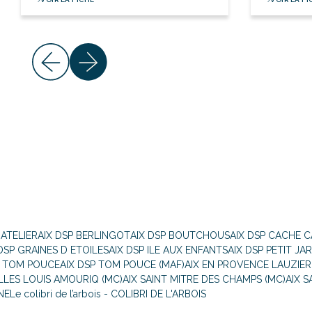
 ATELIER
AIX DSP BERLINGOT
AIX DSP BOUTCHOUS
AIX DSP CACHE 
DSP GRAINES D ETOILES
AIX DSP ILE AUX ENFANTS
AIX DSP PETIT JA
P TOM POUCE
AIX DSP TOM POUCE (MAF)
AIX EN PROVENCE LAUZIER
ILLES LOUIS AMOURIQ (MC)
AIX SAINT MITRE DES CHAMPS (MC)
AIX S
ANE
Le colibri de l’arbois - COLIBRI DE L'ARBOIS