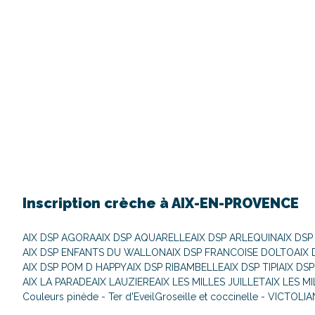
Inscription crèche à
AIX-EN-PROVENCE
AIX DSP AGORA
AIX DSP AQUARELLE
AIX DSP ARLEQUIN
AIX DSP
AIX DSP ENFANTS DU WALLON
AIX DSP FRANCOISE DOLTO
AIX 
AIX DSP POM D HAPPY
AIX DSP RIBAMBELLE
AIX DSP TIPI
AIX DS
AIX LA PARADE
AIX LAUZIERE
AIX LES MILLES JUILLET
AIX LES M
Couleurs pinède - Ter d'Eveil
Groseille et coccinelle - VICTOLI