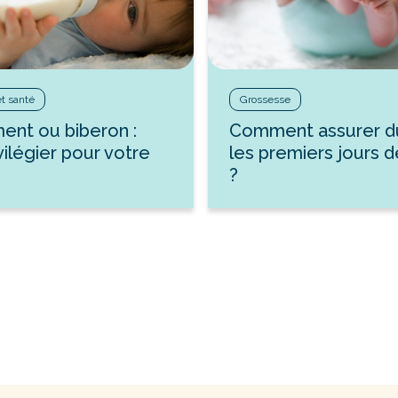
et santé
Grossesse
ment ou biberon :
Comment assurer d
vilégier pour votre
les premiers jours 
?