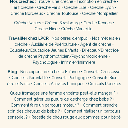
Nos crèches :
Trouver une crèche
•
Inscription en crèche
•
Tarif crèche
•
Crèche Paris
•
Crèche Lille
•
Crèche Lyon
•
Crèche Bordeaux
•
Crèche Toulouse
•
Crèche Montpellier
Crèche Nantes
•
Crèche Strasbourg
•
Crèche Rennes
•
Crèche Nice
•
Crèche Marseille
Travailler chez LPCR :
Nos offres d’emploi
•
Nos métiers en
crèche
•
Auxiliaire de Puériculture
•
Agent de crèche
•
Éducateur/Éducatrice Jeunes Enfants
•
Directeur/Directrice
de crèche
Psychomotricien/Psychomotricienne
•
Psychologue
•
Infirmier/Infirmière
Blog
:
Nos experts de la Petite Enfance
•
Conseils Grossesse
•
Conseils Parentalité
•
Conseils Pédagogie
•
Conseils Bien-
être et Santé
•
Conseils Activités Ludiques
•
Conseils Recettes
Quels fromages une femme enceinte peut-elle manger ?
•
Comment gérer les pleurs de décharge chez bébé ?
•
Comment faire un parcours moteur ?
•
Comment prendre
soin des cheveux de bébé ?
•
Comment réaliser un parcours
sensoriel ?
•
Recette de chou rouge aux pommes pour bébé