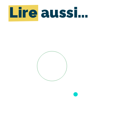
Lire
aussi…