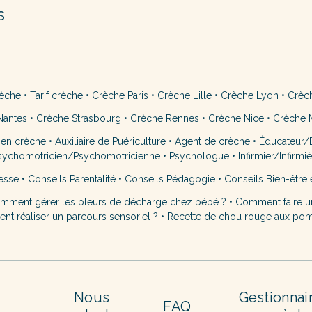
s
rèche
•
Tarif crèche
•
Crèche Paris
•
Crèche Lille
•
Crèche Lyon
•
Crèc
Nantes
•
Crèche Strasbourg
•
Crèche Rennes
•
Crèche Nice
•
Crèche M
 en crèche
•
Auxiliaire de Puériculture
•
Agent de crèche
•
Éducateur/É
sychomotricien/Psychomotricienne
•
Psychologue
•
Infirmier/Infirmi
esse
•
Conseils Parentalité
•
Conseils Pédagogie
•
Conseils Bien-être 
mment gérer les pleurs de décharge chez bébé ?
•
Comment faire u
t réaliser un parcours sensoriel ?
•
Recette de chou rouge aux po
Nous
Gestionnai
FAQ