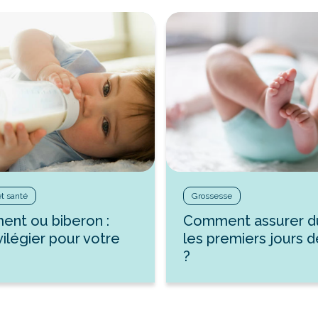
et santé
Grossesse
ment ou biberon :
Comment assurer d
vilégier pour votre
les premiers jours 
?