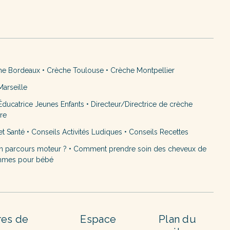
he Bordeaux
•
Crèche Toulouse
•
Crèche Montpellier
arseille
ducatrice Jeunes Enfants
•
Directeur/Directrice de crèche
ère
et Santé
•
Conseils Activités Ludiques
•
Conseils Recettes
n parcours moteur ?
•
Comment prendre soin des cheveux de
mmes pour bébé
res de
Espace
Plan du