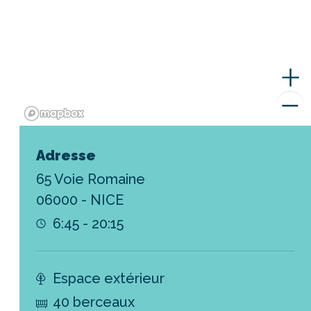
Adresse
65 Voie Romaine
06000 - NICE
6:45 - 20:15
Espace extérieur
40 berceaux