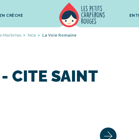
 EN CRÈCHE
ENT
s-Maritimes
Nice
La Voie Romaine
 - CITE SAINT