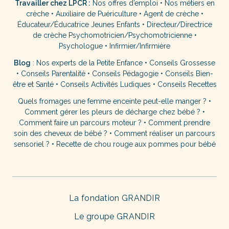
Travailler chez LPCR :
Nos offres d’emploi
•
Nos métiers en
crèche
•
Auxiliaire de Puériculture
•
Agent de crèche
•
Éducateur/Éducatrice Jeunes Enfants
•
Directeur/Directrice
de crèche
Psychomotricien/Psychomotricienne
•
Psychologue
•
Infirmier/Infirmière
Blog
:
Nos experts de la Petite Enfance
•
Conseils Grossesse
•
Conseils Parentalité
•
Conseils Pédagogie
•
Conseils Bien-
être et Santé
•
Conseils Activités Ludiques
•
Conseils Recettes
Quels fromages une femme enceinte peut-elle manger ?
•
Comment gérer les pleurs de décharge chez bébé ?
•
Comment faire un parcours moteur ?
•
Comment prendre
soin des cheveux de bébé ?
•
Comment réaliser un parcours
sensoriel ?
•
Recette de chou rouge aux pommes pour bébé
La fondation GRANDIR
Le groupe GRANDIR