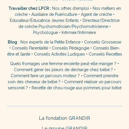
Travailler chez LPCR :
Nos offres d’emploi
•
Nos métiers en
crèche
•
Auxiliaire de Puériculture
•
Agent de crèche
•
Éducateur/Éducatrice Jeunes Enfants
•
Directeur/Directrice
de crèche
Psychomotricien/Psychomotricienne
•
Psychologue
•
Infirmier/Infirmière
Blog
:
Nos experts de la Petite Enfance
•
Conseils Grossesse
•
Conseils Parentalité
•
Conseils Pédagogie
•
Conseils Bien-
être et Santé
•
Conseils Activités Ludiques
•
Conseils Recettes
Quels fromages une femme enceinte peut-elle manger ?
•
Comment gérer les pleurs de décharge chez bébé ?
•
Comment faire un parcours moteur ?
•
Comment prendre
soin des cheveux de bébé ?
•
Comment réaliser un parcours
sensoriel ?
•
Recette de chou rouge aux pommes pour bébé
La fondation GRANDIR
Le groupe GRANDIR