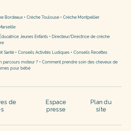
he Bordeaux
•
Crèche Toulouse
•
Crèche Montpellier
arseille
ducatrice Jeunes Enfants
•
Directeur/Directrice de crèche
ère
et Santé
•
Conseils Activités Ludiques
•
Conseils Recettes
n parcours moteur ?
•
Comment prendre soin des cheveux de
mmes pour bébé
res de
Espace
Plan du
es
presse
site