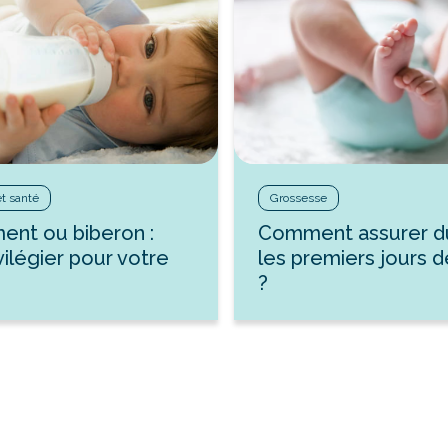
et santé
Grossesse
ment ou biberon :
Comment assurer d
vilégier pour votre
les premiers jours 
?