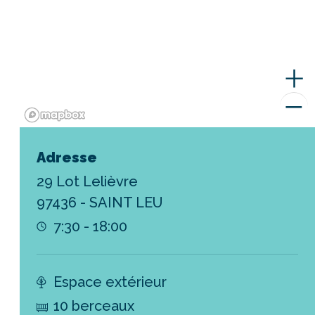
Adresse
29 Lot Lelièvre
97436 - SAINT LEU
7:30 - 18:00
Espace extérieur
10 berceaux