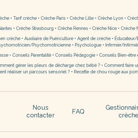
rèche
•
Tarif crèche
•
Crèche Paris
•
Crèche Lille
•
Crèche Lyon
•
Crèc
Nantes
•
Crèche Strasbourg
•
Crèche Rennes
•
Crèche Nice
•
Crèche M
 en crèche
•
Auxiliaire de Puériculture
•
Agent de crèche
•
Éducateur/É
sychomotricien/Psychomotricienne
•
Psychologue
•
Infirmier/Infirmi
esse
•
Conseils Parentalité
•
Conseils Pédagogie
•
Conseils Bien-être 
mment gérer les pleurs de décharge chez bébé ?
•
Comment faire u
t réaliser un parcours sensoriel ?
•
Recette de chou rouge aux po
Nous
Gestionnai
FAQ
contacter
crèch