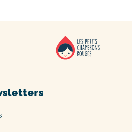
sletters
s