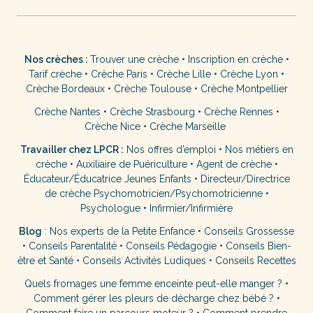
Nos crèches :
Trouver une crèche
•
Inscription en crèche
•
Tarif crèche
•
Crèche Paris
•
Crèche Lille
•
Crèche Lyon
•
Crèche Bordeaux
•
Crèche Toulouse
•
Crèche Montpellier
Crèche Nantes
•
Crèche Strasbourg
•
Crèche Rennes
•
Crèche Nice
•
Crèche Marseille
Travailler chez LPCR :
Nos offres d’emploi
•
Nos métiers en
crèche
•
Auxiliaire de Puériculture
•
Agent de crèche
•
Éducateur/Éducatrice Jeunes Enfants
•
Directeur/Directrice
de crèche
Psychomotricien/Psychomotricienne
•
Psychologue
•
Infirmier/Infirmière
Blog
:
Nos experts de la Petite Enfance
•
Conseils Grossesse
•
Conseils Parentalité
•
Conseils Pédagogie
•
Conseils Bien-
être et Santé
•
Conseils Activités Ludiques
•
Conseils Recettes
Quels fromages une femme enceinte peut-elle manger ?
•
Comment gérer les pleurs de décharge chez bébé ?
•
Comment faire un parcours moteur ?
•
Comment prendre