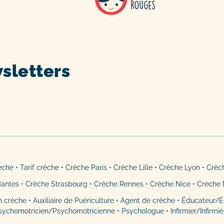
sletters
rèche
•
Tarif crèche
•
Crèche Paris
•
Crèche Lille
•
Crèche Lyon
•
Crèc
Nantes
•
Crèche Strasbourg
•
Crèche Rennes
•
Crèche Nice
•
Crèche 
n crèche
•
Auxiliaire de Puériculture
•
Agent de crèche
•
Éducateur/É
sychomotricien/Psychomotricienne
•
Psychologue
•
Infirmier/Infirmi