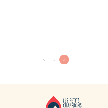
<
1
2