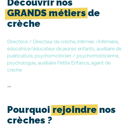
Découvrir nos
GRANDS métiers
de
crèche
Directrice / Directeur de crèche
,
infirmier /infirmière
,
éducatrice/éducateur de jeunes enfants
,
auxiliaire de
puériculture
,
psychomotricien / psychomotricienne
,
psychologue
,
auxiliaire Petite Enfance
,
agent de
crèche
—
Pourquoi
rejoindre
nos
crèches
?