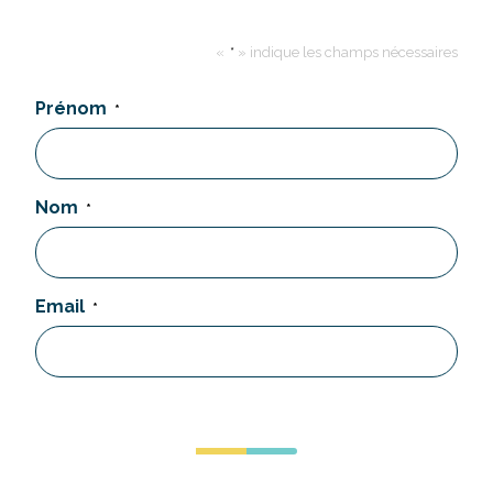
«
*
» indique les champs nécessaires
Prénom
*
Nom
*
Email
*