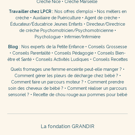
Crèche Nice
•
Crèche Marseille
Travailler chez LPCR :
Nos offres d’emploi
•
Nos métiers en
crèche
•
Auxiliaire de Puériculture
•
Agent de crèche
•
Éducateur/Éducatrice Jeunes Enfants
•
Directeur/Directrice
de crèche
Psychomotricien/Psychomotricienne
•
Psychologue
•
Infirmier/Infirmière
Blog
:
Nos experts de la Petite Enfance
•
Conseils Grossesse
•
Conseils Parentalité
•
Conseils Pédagogie
•
Conseils Bien-
être et Santé
•
Conseils Activités Ludiques
•
Conseils Recettes
Quels fromages une femme enceinte peut-elle manger ?
•
Comment gérer les pleurs de décharge chez bébé ?
•
Comment faire un parcours moteur ?
•
Comment prendre
soin des cheveux de bébé ?
•
Comment réaliser un parcours
sensoriel ?
•
Recette de chou rouge aux pommes pour bébé
La fondation GRANDIR