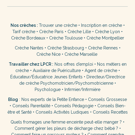
Nos crèches :
Trouver une crèche
•
Inscription en crèche
•
Tarif crèche
•
Crèche Paris
•
Crèche Lille
•
Crèche Lyon
•
Crèche Bordeaux
•
Crèche Toulouse
•
Crèche Montpellier
Crèche Nantes
•
Crèche Strasbourg
•
Crèche Rennes
•
Crèche Nice
•
Crèche Marseille
Travailler chez LPCR :
Nos offres d’emploi
•
Nos métiers en
crèche
•
Auxiliaire de Puériculture
•
Agent de crèche
•
Éducateur/Éducatrice Jeunes Enfants
•
Directeur/Directrice
de crèche
Psychomotricien/Psychomotricienne
•
Psychologue
•
Infirmier/Infirmière
Blog
:
Nos experts de la Petite Enfance
•
Conseils Grossesse
•
Conseils Parentalité
•
Conseils Pédagogie
•
Conseils Bien-
être et Santé
•
Conseils Activités Ludiques
•
Conseils Recettes
Quels fromages une femme enceinte peut-elle manger ?
•
Comment gérer les pleurs de décharge chez bébé ?
•
Comment faire un parcours moteur ?
•
Comment prendre