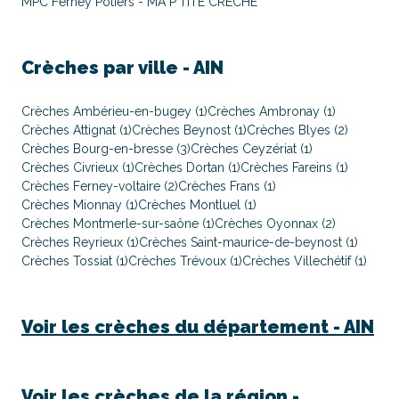
MPC Ferney Potiers - MA P'TITE CRECHE
Crèches par ville -
AIN
Crèches Ambérieu-en-bugey (1)
Crèches Ambronay (1)
Crèches Attignat (1)
Crèches Beynost (1)
Crèches Blyes (2)
Crèches Bourg-en-bresse (3)
Crèches Ceyzériat (1)
Crèches Civrieux (1)
Crèches Dortan (1)
Crèches Fareins (1)
Crèches Ferney-voltaire (2)
Crèches Frans (1)
Crèches Mionnay (1)
Crèches Montluel (1)
Crèches Montmerle-sur-saône (1)
Crèches Oyonnax (2)
Crèches Reyrieux (1)
Crèches Saint-maurice-de-beynost (1)
Crèches Tossiat (1)
Crèches Trévoux (1)
Crèches Villechétif (1)
Voir les crèches du département -
AIN
Voir les crèches de la région -