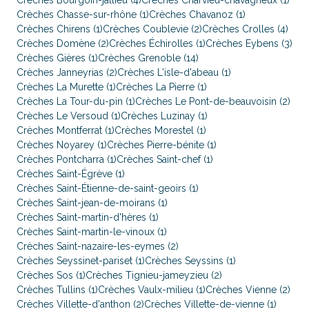
Crèches Bourgoin-jallieu (4)
Crèches Charvieu-chavagneux (1)
Crèches Chasse-sur-rhône (1)
Crèches Chavanoz (1)
Crèches Chirens (1)
Crèches Coublevie (2)
Crèches Crolles (4)
Crèches Domène (2)
Crèches Échirolles (1)
Crèches Eybens (3)
Crèches Gières (1)
Crèches Grenoble (14)
Crèches Janneyrias (2)
Crèches L'isle-d'abeau (1)
Crèches La Murette (1)
Crèches La Pierre (1)
Crèches La Tour-du-pin (1)
Crèches Le Pont-de-beauvoisin (2)
Crèches Le Versoud (1)
Crèches Luzinay (1)
Crèches Montferrat (1)
Crèches Morestel (1)
Crèches Noyarey (1)
Crèches Pierre-bénite (1)
Crèches Pontcharra (1)
Crèches Saint-chef (1)
Crèches Saint-Égrève (1)
Crèches Saint-Étienne-de-saint-geoirs (1)
Crèches Saint-jean-de-moirans (1)
Crèches Saint-martin-d'hères (1)
Crèches Saint-martin-le-vinoux (1)
Crèches Saint-nazaire-les-eymes (2)
Crèches Seyssinet-pariset (1)
Crèches Seyssins (1)
Crèches Sos (1)
Crèches Tignieu-jameyzieu (2)
Crèches Tullins (1)
Crèches Vaulx-milieu (1)
Crèches Vienne (2)
Crèches Villette-d'anthon (2)
Crèches Villette-de-vienne (1)