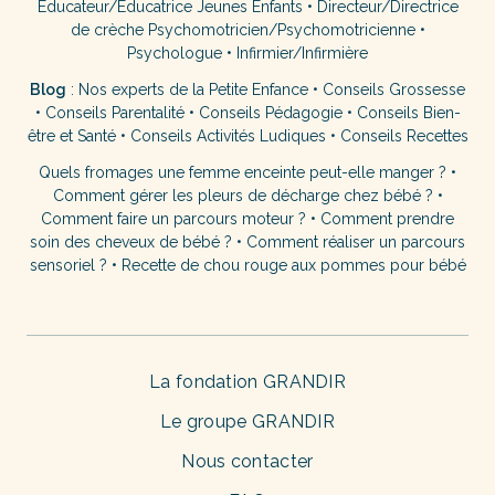
Éducateur/Éducatrice Jeunes Enfants
•
Directeur/Directrice
de crèche
Psychomotricien/Psychomotricienne
•
Psychologue
•
Infirmier/Infirmière
Blog
:
Nos experts de la Petite Enfance
•
Conseils Grossesse
•
Conseils Parentalité
•
Conseils Pédagogie
•
Conseils Bien-
être et Santé
•
Conseils Activités Ludiques
•
Conseils Recettes
Quels fromages une femme enceinte peut-elle manger ?
•
Comment gérer les pleurs de décharge chez bébé ?
•
Comment faire un parcours moteur ?
•
Comment prendre
soin des cheveux de bébé ?
•
Comment réaliser un parcours
sensoriel ?
•
Recette de chou rouge aux pommes pour bébé
La fondation GRANDIR
Le groupe GRANDIR
Nous contacter