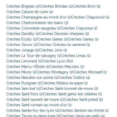
Crèches Brignais (2)
Crèches Brindas (1)
Crèches Bron (5)
Crèches Caluire-et-cuire (4)
Crèches Champagne-au-mont-d'or (1)
Crèches Chaponost (1)
Crèches Charbonnières-les-bains (3)
Crèches Colombier-saugnieu (1)
Crèches Craponne (1)
Crèches Dardilly (1)
Crèches Décines-charpieu (5)
Crèches Écully (2)
Crèches Genas (1)
Crèches Genay (1)
Crèches Givors (2)
Crèches Grézieu-la-varenne (1)
Crèches Jonage (2)
Crèches Jons (1)
Crèches La Tour-de-salvagny (1)
Crèches Limas (1)
Crèches Limonest (1)
Crèches Lyon (60)
Crèches Marcy-l'Étoile (1)
Crèches Meyzieu (3)
Crèches Mions (1)
Crèches Montagny (1)
Crèches Mornant (1)
Crèches Neuville-sur-saône (1)
Crèches Oullins (4)
Crèches Pusignan (1)
Crèches Rillieux-la-pape (1)
Crèches Sain-bel (1)
Crèches Saint-bonnet-de-mure (2)
Crèches Saint-fons (1)
Crèches Saint-genis-les-ollières (1)
Crèches Saint-laurent-de-mure (2)
Crèches Saint-priest (5)
Crèches Saint-romain-au-mont-d'or (1)
Crèches Sainte-foy-lès-lyon (1)
Crèches Sérézin-du-rhône (1)
Crèches Tassin-la-demi-lune (5)
Crèches Vaulx-en-velin (4)